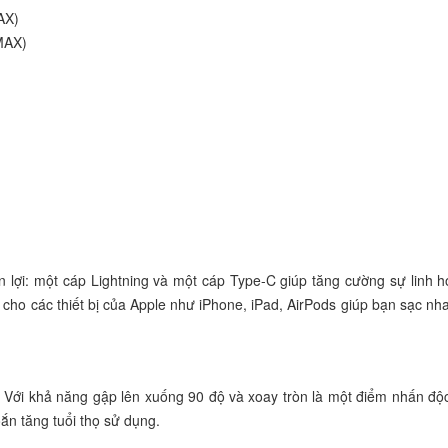
AX)
MAX)
 lợi: một cáp Lightning và một cáp Type-C giúp tăng cường sự linh h
cho các thiết bị của Apple như iPhone, iPad, AirPods giúp bạn sạc n
. Với khả năng gập lên xuống 90 độ và xoay tròn là một điểm nhấn độ
ắn tăng tuổi thọ sử dụng.