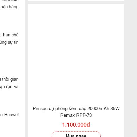
 hoặc hàng
p hạn chế
ùng sự tin
 thời gian
bận rộn và
Pin sạc dự phòng kèm cáp 20000mAh 35W
ho Huawei
Remax RPP-73
1.100.000đ
Mua ngay