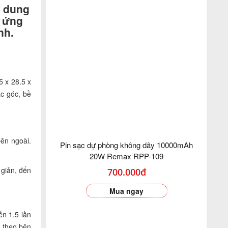
i dung
p ứng
nh.
5 x 28.5 x
c góc, bề
bên ngoài.
Pin sạc dự phòng không dây 10000mAh
20W Remax RPP-109
giản, đến
700.000đ
Mua ngay
n 1.5 lần
g theo bên