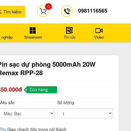
0
0981116565
Tìm kiếm
 nghiệp
Showroom
Tin tức
Video
Pin sạc dự phòng 5000mAh 20W
Remax RPP-28
350.000đ
Còn hàng
Màu sắc
Số lượng
Giao nhanh 30p trong nội thành