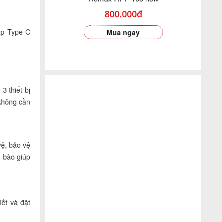
800.000đ
Cáp Type C
Mua ngay
3 thiết bị
 không cần
ệ, bảo vệ
ế bào giúp
iết và đặt