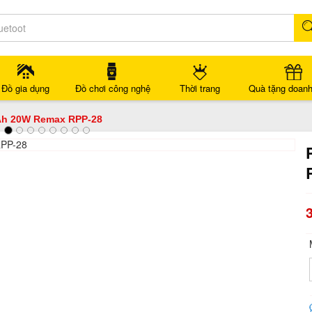
Đồ gia dụng
Đồ chơi công nghệ
Thời trang
Quà tặng doanh
Ah 20W Remax RPP-28