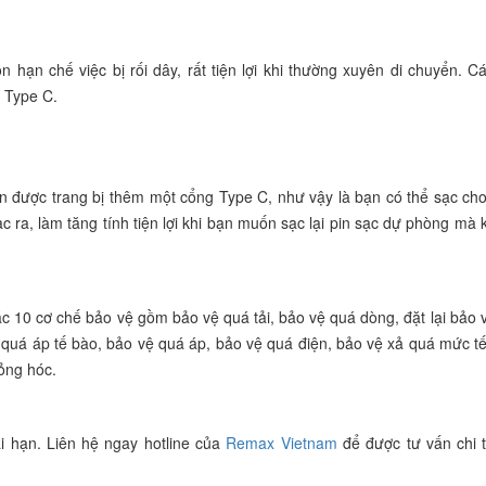
hạn chế việc bị rối dây, rất tiện lợi khi thường xuyên di chuyển. 
n Type C.
 được trang bị thêm một cổng Type C, như vậy là bạn có thể sạc cho 
ạc ra, làm tăng tính tiện lợi khi bạn muốn sạc lại pin sạc dự phòng mà
10 cơ chế bảo vệ gồm bảo vệ quá tải, bảo vệ quá dòng, đặt lại bảo v
 quá áp tế bào, bảo vệ quá áp, bảo vệ quá điện, bảo vệ xả quá mức t
ỏng hóc.
 hạn. Liên hệ ngay hotline của
Remax Vietnam
để được tư vấn chi t