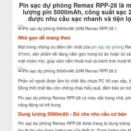
Pin sạc dự phòng Remax RPP-28 là m
lượng pin 5000mAh, công suất sạc 
được nhu cầu sạc nhanh và tiện lợ
Nhỏ gọn dễ mang theo
Một trong những ưu điểm lớn nhất của
pin sạc dự phòng
Rem
37mm, sản phẩm dễ dàng nằm gọn trong túi áo hoặc túi xác
mặt nhám mịn, giúp cầm nắm thoải mái và tránh trơn trượt k
Phần vỏ ngoài được làm từ chất liệu nhựa PC V0 cao cấp, b
Đồng thời chất liệu còn chống cháy hiểu quả, đảm bảo an toàn
Pin sạc dự phòng Remax RPP-28 có màu sắc trang nhã, phù 
năng động và trẻ trung.
Dung lượng 5000mAh - Đủ cho nhu cầu cơ bản
Pin sạc dự phòng Remax RPP-28 được trang bị dung lượng p
tùy thuộc vào dung lượng pin của thiết bị. Dung lượng này