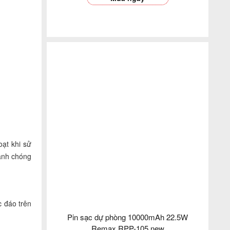
oạt khi sử
hanh chóng
c đáo trên
Pin sạc dự phòng 10000mAh 22.5W
Remax RPP-105 new