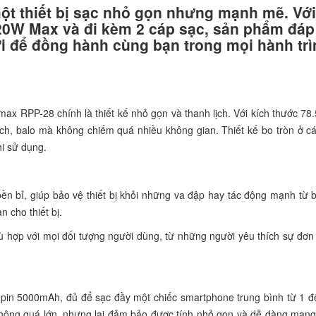
ột thiết bị sạc nhỏ gọn nhưng mạnh mẽ. Vớ
20W Max và đi kèm 2 cáp sạc, sản phẩm đá
i để đồng hành cùng bạn trong mọi hành trì
ax RPP-28 chính là thiết kế nhỏ gọn và thanh lịch. Với kích thước 78.
h, balo mà không chiếm quá nhiều không gian. Thiết kế bo tròn ở cá
hi sử dụng.
ền bỉ, giúp bảo vệ thiết bị khỏi những va đập hay tác động mạnh từ 
 cho thiết bị.
hợp với mọi đối tượng người dùng, từ những người yêu thích sự đơn 
in 5000mAh, đủ để sạc đầy một chiếc smartphone trung bình từ 1 đế
 không quá lớn, nhưng lại đảm bảo được tính nhỏ gọn và dễ dàng man