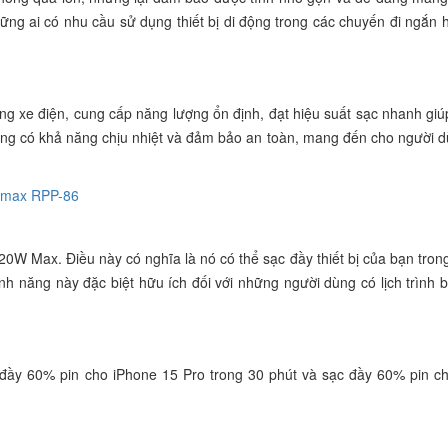
ững ai có nhu cầu sử dụng thiết bị di động trong các chuyến đi ngắn
g xe điện, cung cấp năng lượng ổn định, đạt hiệu suất sạc nhanh giú
 cũng có khả năng chịu nhiệt và đảm bảo an toàn, mang đến cho người d
emax RPP-86
W Max. Điều này có nghĩa là nó có thể sạc đầy thiết bị của bạn trong
nh năng này đặc biệt hữu ích đối với những người dùng có lịch trình 
 đầy 60% pin cho iPhone 15 Pro trong 30 phút và sạc đầy 60% pin c