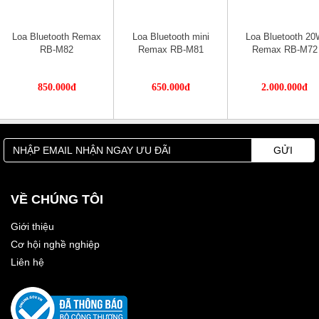
Loa Bluetooth Remax
Loa Bluetooth mini
Loa Bluetooth 2
RB-M82
Remax RB-M81
Remax RB-M72
850.000đ
650.000đ
2.000.000đ
GỬI
VỀ CHÚNG TÔI
Giới thiệu
Cơ hội nghề nghiệp
Liên hệ