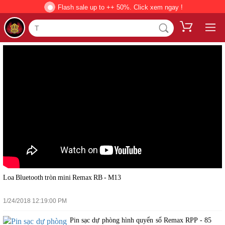
Flash sale up to ++ 50%. Click xem ngay !
Loa Bluetooth tròn mini Remax RB - M13
1/24/2018 12:19:00 PM
Pin sạc dự phòng hình quyển sổ Remax RPP - 85