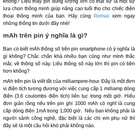
không? Liệu thay pin dung lượng lớn có thật sự là một sự
lựa chọn thông minh giúp nâng cao tuổi thọ cho chiếc điện
thoại thông minh của bạn. Hãy cùng
Remax
xem ngay
những thông tin dưới đây nhé!
mAh trên pin ý nghĩa là gì?
Bạn có biết mAh thông số trên pin smartphone có ý nghĩa là
gì không? Chắc chắn khá nhiều bạn cũng như mình thắc
mắc về thông số này. Liệu thông số này lớn thì pin có bền
hơn không?
mAh trên pin là viết tắt của milliampere-hour. Đây là một đơn
vị điện tích tương đương với việc cung cấp 1 milliamp dòng
điện (3.6 coulombs điện tích) liên tục trong một giờ. Hiểu
đơn giản rằng nếu trên pin ghi 1000 mAh có nghĩ là cung
cấp dòng điện 1mA trong 1,000 giờ. Nếu bạn không phải là
người sảnh công nghệ, đặc biệt là các chị em phụ nữ thì
đây sẽ là một câu hỏi khó phải không nào.