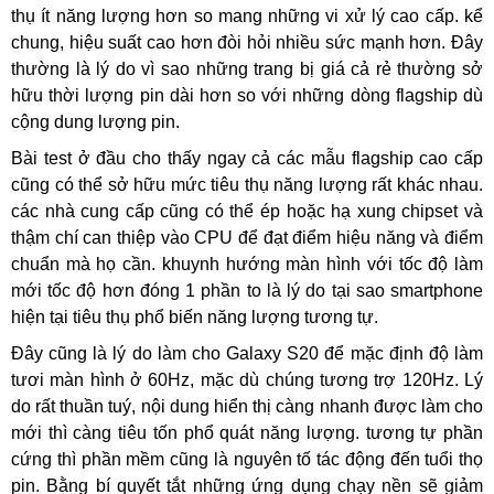
thụ ít năng lượng hơn so mang những vi xử lý cao cấp. kể
chung, hiệu suất cao hơn đòi hỏi nhiều sức mạnh hơn. Đây
thường là lý do vì sao những trang bị giá cả rẻ thường sở
hữu thời lượng pin dài hơn so với những dòng flagship dù
cộng dung lượng pin.
Bài test ở đầu cho thấy ngay cả các mẫu flagship cao cấp
cũng có thể sở hữu mức tiêu thụ năng lượng rất khác nhau.
các nhà cung cấp cũng có thể ép hoặc hạ xung chipset và
thậm chí can thiệp vào CPU để đạt điểm hiệu năng và điểm
chuẩn mà họ cần. khuynh hướng màn hình với tốc độ làm
mới tốc độ hơn đóng 1 phần to là lý do tại sao smartphone
hiện tại tiêu thụ phổ biến năng lượng tương tự.
Đây cũng là lý do làm cho Galaxy S20 để mặc định độ làm
tươi màn hình ở 60Hz, mặc dù chúng tương trợ 120Hz. Lý
do rất thuần tuý, nội dung hiển thị càng nhanh được làm cho
mới thì càng tiêu tốn phổ quát năng lượng. tương tự phần
cứng thì phần mềm cũng là nguyên tố tác động đến tuổi thọ
pin. Bằng bí quyết tắt những ứng dụng chạy nền sẽ giảm